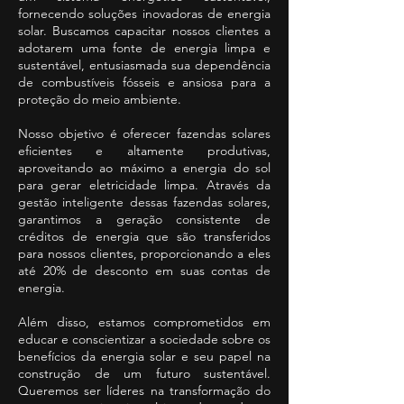
fornecendo soluções inovadoras de energia
solar. Buscamos capacitar nossos clientes a
adotarem uma fonte de energia limpa e
sustentável, entusiasmada sua dependência
de combustíveis fósseis e ansiosa para a
proteção do meio ambiente.
Nosso objetivo é oferecer fazendas solares
eficientes e altamente produtivas,
aproveitando ao máximo a energia do sol
para gerar eletricidade limpa. Através da
gestão inteligente dessas fazendas solares,
garantimos a geração consistente de
créditos de energia que são transferidos
para nossos clientes, proporcionando a eles
até 20% de desconto em suas contas de
energia.
Além disso, estamos comprometidos em
educar e conscientizar a sociedade sobre os
benefícios da energia solar e seu papel na
construção de um futuro sustentável.
Queremos ser líderes na transformação do