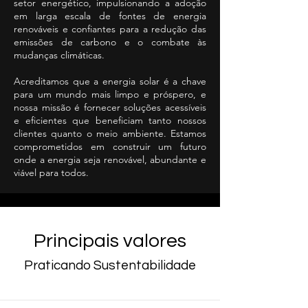
setor energético, impulsionando a adoção
em larga escala de fontes de energia
renováveis ​​e confiantes para a redução das
emissões de carbono e o combate às
mudanças climáticas.
Acreditamos que a energia solar é a chave
para um mundo mais limpo e próspero, e
nossa missão é fornecer soluções acessíveis
e eficientes que beneficiam tanto nossos
clientes quanto o meio ambiente. Estamos
comprometidos em construir um futuro
onde a energia seja renovável, abundante e
viável para todos.
Principais valores
Praticando Sustentabilidade